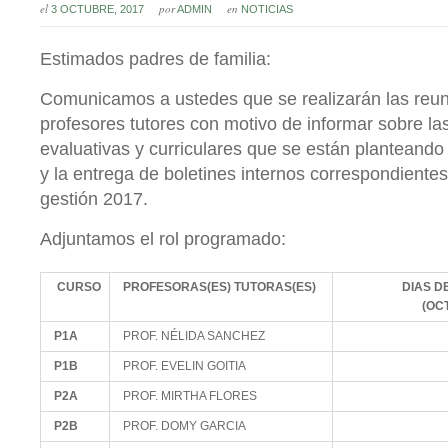
el
por
en
3 OCTUBRE, 2017
ADMIN
NOTICIAS
Estimados padres de familia:
Comunicamos a ustedes que se realizarán las reun
profesores tutores con motivo de informar sobre la
evaluativas y curriculares que se están planteando
y la entrega de boletines internos correspondientes 
gestión 2017.
Adjuntamos el rol programado:
CURSO
PROFESORAS(ES) TUTORAS(ES)
DIAS D
(OC
P1A
PROF. NÉLIDA SANCHEZ
P1B
PROF. EVELIN GOITIA
P2A
PROF. MIRTHA FLORES
P2B
PROF. DOMY GARCIA