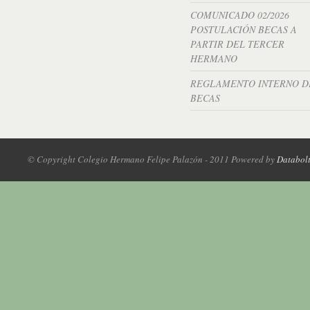
COMUNICADO 02/2026
POSTULACIÓN BECAS A
PARTIR DEL TERCER
HERMANO
REGLAMENTO INTERNO D
BECAS
© Copyright Colegio Hermano Felipe Palazón - 2011 Powered by
Databol