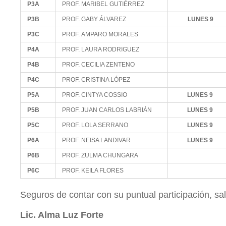
P3A
PROF. MARIBEL GUTIÉRREZ
P3B
PROF. GABY ÁLVAREZ
LUNES 9
P3C
PROF. AMPARO MORALES
P4A
PROF. LAURA RODRIGUEZ
P4B
PROF. CECILIA ZENTENO
P4C
PROF. CRISTINA LÓPEZ
P5A
PROF. CINTYA COSSIO
LUNES 9
P5B
PROF. JUAN CARLOS LABRIÁN
LUNES 9
P5C
PROF. LOLA SERRANO
LUNES 9
P6A
PROF. NEISA LANDIVAR
LUNES 9
P6B
PROF. ZULMA CHUNGARA
P6C
PROF. KEILA FLORES
Seguros de contar con su puntual participación, sa
Lic. Alma Luz Forte