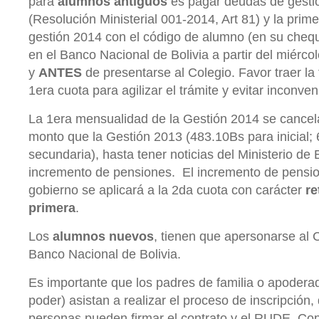
para
alumnos antiguos
es pagar deudas de gestio
(Resolución Ministerial 001-2014, Art 81) y la prim
gestión 2014 con el código de alumno (en su cheq
en el Banco Nacional de Bolivia a partir del miérco
y
ANTES
de presentarse al Colegio. Favor traer la
1era cuota para agilizar el trámite y evitar inconven
La 1era mensualidad de la Gestión 2014 se cance
monto que la Gestión 2013 (483.10Bs para inicial;
secundaria), hasta tener noticias del Ministerio de
incremento de pensiones. El incremento de pensio
gobierno se aplicará a la 2da cuota con carácter
re
primera
.
Los
alumnos nuevos
, tienen que apersonarse al C
Banco Nacional de Bolivia.
Es importante que los padres de familia o apodera
poder) asistan a realizar el proceso de inscripción
personas pueden firmar el contrato y el RUDE. Cop