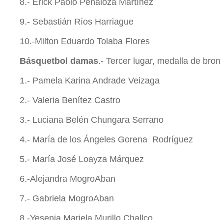
8.- Erick Paolo Peñaloza Martínez
9.- Sebastián Ríos Harriague
10.-Milton Eduardo Tolaba Flores
Básquetbol damas
.- Tercer lugar, medalla de bro
1.- Pamela Karina Andrade Veizaga
2.- Valeria Benítez Castro
3.- Luciana Belén Chungara Serrano
4.- María de los Ángeles Gorena Rodríguez
5.- María José Loayza Márquez
6.-Alejandra MogroAban
7.- Gabriela MogroAban
8.-Yesenia Mariela Murillo Challco