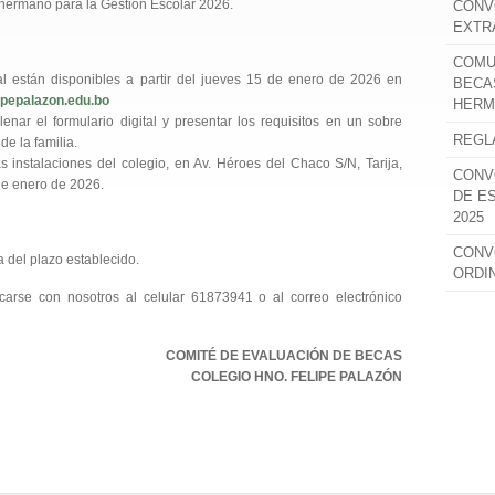
r hermano para la Gestión Escolar 2026.
CONV
EXTR
COMU
ital están disponibles a partir del jueves 15 de enero de 2026 en
BECA
ipepalazon.edu.bo
HERM
enar el formulario digital y presentar los requisitos en un sobre
REGL
de la familia.
s instalaciones del colegio, en Av. Héroes del Chaco S/N, Tarija,
CONV
de enero de 2026.
DE E
2025
CONV
 del plazo establecido.
ORDI
arse con nosotros al celular 61873941 o al correo electrónico
COMITÉ DE EVALUACIÓN DE BECAS
COLEGIO HNO. FELIPE PALAZÓN