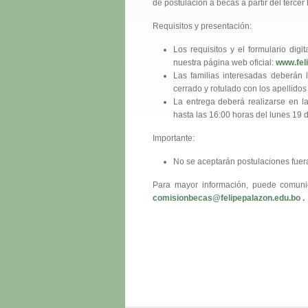
de postulación a becas a partir del terce
Requisitos y presentación:
Los requisitos y el formulario dig
nuestra página web oficial:
www.fel
Las familias interesadas deberán ll
cerrado y rotulado con los apellidos 
La entrega deberá realizarse en la
hasta las 16:00 horas del lunes 19 
Importante:
No se aceptarán postulaciones fuera
Para mayor información, puede comunic
comisionbecas@felipepalazon.edu.bo
.