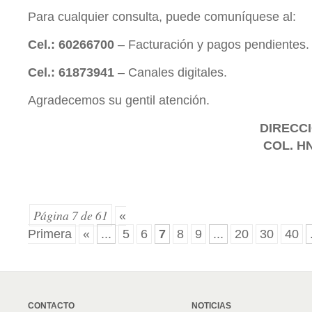
Para cualquier consulta, puede comuníquese al:
Cel.: 60266700
– Facturación y pagos pendientes.
Cel.: 61873941
– Canales digitales.
Agradecemos su gentil atención.
DIRECCI
COL. H
Página 7 de 61
«
Primera
«
...
5
6
7
8
9
...
20
30
40
CONTACTO
NOTICIAS