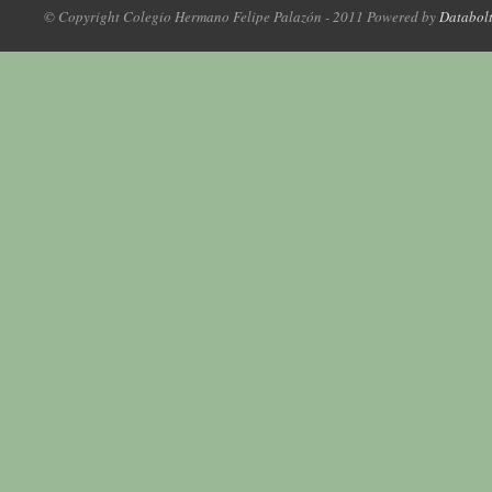
© Copyright Colegio Hermano Felipe Palazón - 2011 Powered by
Databol