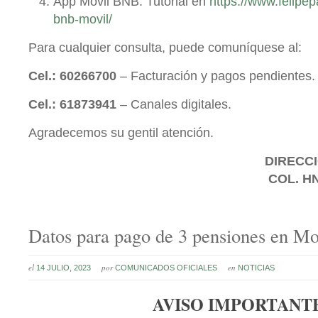
App Móvil BNB: Tutorial en
https://www.felipe
bnb-movil/
Para cualquier consulta, puede comuníquese al:
Cel.: 60266700
– Facturación y pagos pendientes.
Cel.: 61873941
– Canales digitales.
Agradecemos su gentil atención.
DIRECCI
COL. H
Datos para pago de 3 pensiones en Mo
el
por
en
14 JULIO, 2023
COMUNICADOS OFICIALES
NOTICIAS
AVISO IMPORTANT