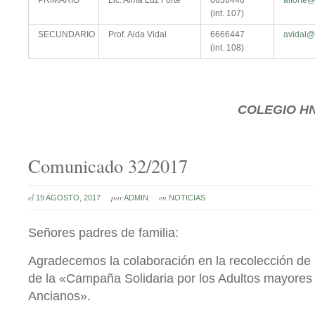
PRIMARIO
Lic. Alma Luz Forte
6636446
alforte
(int. 107)
SECUNDARIO
Prof. Aida Vidal
6666447
avidal@
(int. 108)
COLEGIO
HN
Comunicado 32/2017
el
por
en
19 AGOSTO, 2017
ADMIN
NOTICIAS
Señores padres de familia:
Agradecemos la colaboración en la recolección de 
de la «Campaña Solidaria por los Adultos mayores
Ancianos».