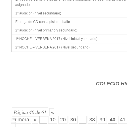
asignado.
1ª audición (nivel secundario)
Entrega de CD con la pista de baile
2ª audición (nivel primario y secundario)
1ª NOCHE – VERBENA 2017 (Nivel inicial y primario)
2ª NOCHE – VERBENA 2017 (Nivel secundario)
COLEGIO HN
Página 40 de 61
«
Primera
«
...
10
20
30
...
38
39
40
41
»