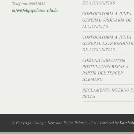
DE ACCIONISTAS
Teléfono:46631632
info@felipepalazon.edu.bo
CONVOCATORIA A JUNTA
GENERAL ORDINARIA DE
ACCIONISTAS
CONVOCATORIA A JUNTA
GENERAL EXTRAORDINAR
DE ACCIONISTAS
COMUNICADO 02/2026
POSTULACIÓN BECAS A
PARTIR DEL TERCER
HERMANO
REGLAMENTO INTERNO D
BECAS
© Copyright Colegio Hermano Felipe Palazón - 2011 Powered by
Databol