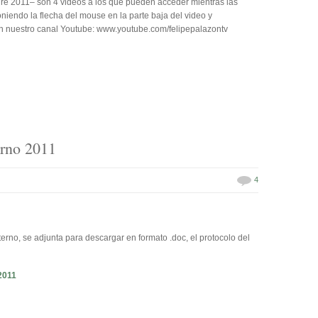
dre 2011– son 4 videos a los que pueden acceder mientras las
poniendo la flecha del mouse en la parte baja del video y
en nuestro canal Youtube: www.youtube.com/felipepalazontv
rno 2011
4
rno, se adjunta para descargar en formato .doc, el protocolo del
2011