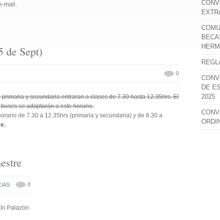
CONV
e-mail.
EXTR
COMU
BECA
HERM
5 de Sept)
REGL
0
CONV
DE E
2025
primaria y secundaria entraran a clases de 7.30 hasta 12.35hrs. El
 buses se adaptarán a este horario.
CONV
orario de 7.30 a 12.35hrs (primaria y secundaria) y de 8.30 a
ORDI
e.
estre
0
CIAS
ín Palazón.