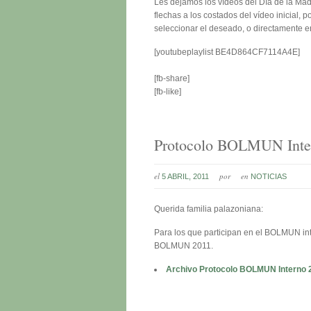
Les dejamos los vídeos del Día de la Ma
flechas a los costados del vídeo inicial, 
seleccionar el deseado, o directamente 
[youtubeplaylist BE4D864CF7114A4E]
[fb-share]
[fb-like]
Protocolo BOLMUN Inte
el
por
en
5 ABRIL, 2011
NOTICIAS
Querida familia palazoniana:
Para los que participan en el BOLMUN inte
BOLMUN 2011.
Archivo Protocolo BOLMUN Interno 