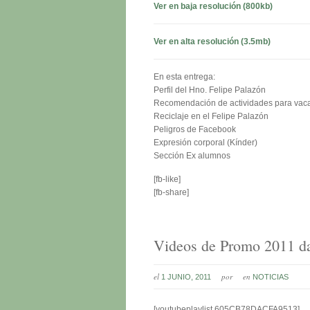
Ver en baja resolución (800kb)
Ver en alta resolución (3.5mb)
En esta entrega:
Perfil del Hno. Felipe Palazón
Recomendación de actividades para vac
Reciclaje en el Felipe Palazón
Peligros de Facebook
Expresión corporal (Kínder)
Sección Ex alumnos
[fb-like]
[fb-share]
Videos de Promo 2011 da
el
por
en
1 JUNIO, 2011
NOTICIAS
[youtubeplaylist 605CB78DACFA9513]