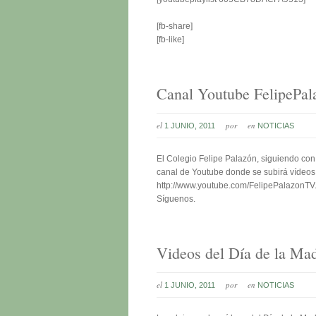
[fb-share]
[fb-like]
Canal Youtube FelipePa
el
por
en
1 JUNIO, 2011
NOTICIAS
El Colegio Felipe Palazón, siguiendo con
canal de Youtube donde se subirá vídeos 
http://www.youtube.com/FelipePalazonTV
Síguenos.
Videos del Día de la Ma
el
por
en
1 JUNIO, 2011
NOTICIAS