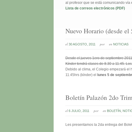
al profesor que se está comunicando vía 
Lista de correos electrónicos (PDF)
Nuevo Horario (desde el 
el
por
en
30 AGOSTO, 2011
NOTICIAS
Desde el jueves 1ero de septiembre 2011 
Kínder tendrá clases de 8.30 a 11.45. Los
Debido al clima, el Colegio empezará el h
11.45hrs (kínder) el
lunes 5 de septiembr
Boletín Palazón 2do Trim
el
por
en
6 JULIO, 2011
BOLETÍN
,
NOTI
Les presentamos la 2da entrega del Bolet