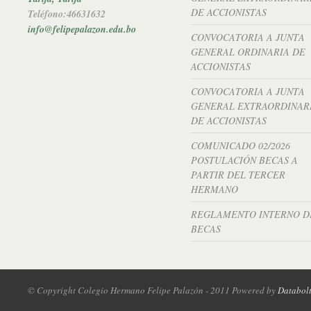
DE ACCIONISTAS
Teléfono:46631632
info@felipepalazon.edu.bo
CONVOCATORIA A JUNTA
GENERAL ORDINARIA DE
ACCIONISTAS
CONVOCATORIA A JUNTA
GENERAL EXTRAORDINAR
DE ACCIONISTAS
COMUNICADO 02/2026
POSTULACIÓN BECAS A
PARTIR DEL TERCER
HERMANO
REGLAMENTO INTERNO D
BECAS
© Copyright Colegio Hermano Felipe Palazón - 2011 Powered by
Databol