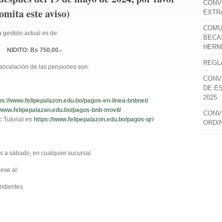
CONV
omita este aviso)
EXTR
COMU
 gestión actual es de:
BECA
HERM
NIDITO:
Bs 750,00.-
REGL
cancelación de las pensiones son:
CONV
DE E
2025
ps://www.felipepalazon.edu.bo/pagos-en-linea-bnbnet/
/www.felipepalazon.edu.bo/pagos-bnb-movil/
CONV
:
Tutorial en
https://www.felipepalazon.edu.bo/pagos-qr/
ORDI
s a sábado, en cualquier sucursal.
ese al:
ndientes.