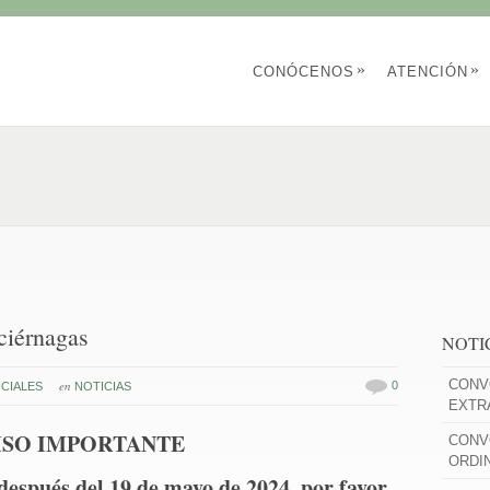
»
»
CONÓCENOS
ATENCIÓN
ciérnagas
NOTI
CONV
en
0
CIALES
NOTICIAS
EXTR
ISO IMPORTANTE
CONV
ORDI
 después del 19 de mayo de 2024, por favor