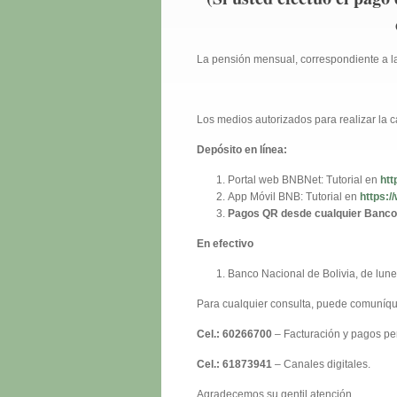
La pensión mensual, correspondiente a la
Los medios autorizados para realizar la 
Depósito en línea:
Portal web BNBNet: Tutorial en
htt
App Móvil BNB: Tutorial en
https:/
Pagos QR desde cualquier Banco
En efectivo
Banco Nacional de Bolivia, de lune
Para cualquier consulta, puede comuníqu
Cel.: 60266700
– Facturación y pagos pe
Cel.: 61873941
– Canales digitales.
Agradecemos su gentil atención.