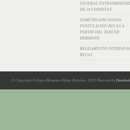
GENERAL EXTRAORDINAR
DE ACCIONISTAS
COMUNICADO 02/2026
POSTULACIÓN BECAS A
PARTIR DEL TERCER
HERMANO
REGLAMENTO INTERNO D
BECAS
© Copyright Colegio Hermano Felipe Palazón - 2011 Powered by
Databol