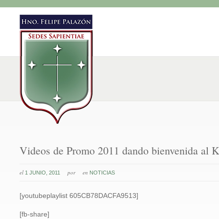
Videos de Promo 2011 dando bienvenida al K
el
por
en
1 JUNIO, 2011
NOTICIAS
[youtubeplaylist 605CB78DACFA9513]
[fb-share]