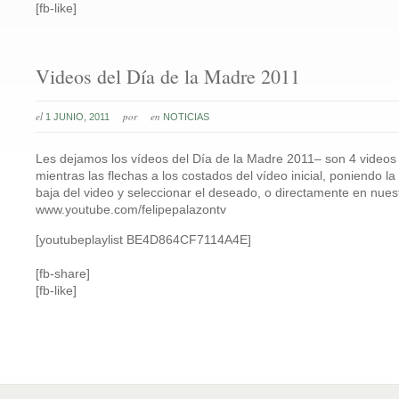
[fb-like]
Videos del Día de la Madre 2011
el
por
en
1 JUNIO, 2011
NOTICIAS
Les dejamos los vídeos del Día de la Madre 2011– son 4 videos
mientras las flechas a los costados del vídeo inicial, poniendo l
baja del video y seleccionar el deseado, o directamente en nues
www.youtube.com/felipepalazontv
[youtubeplaylist BE4D864CF7114A4E]
[fb-share]
[fb-like]