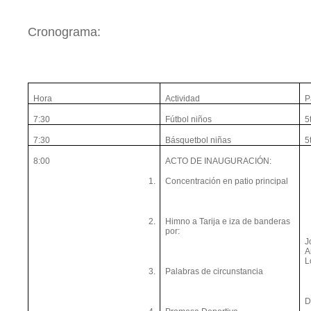
Cronograma:
Hora
Actividad
P
7:30
Fútbol niños
5
7:30
Básquetbol niñas
5
8:00
ACTO DE INAUGURACIÓN:
1.
Concentración en patio principal
2.
Himno a Tarija e iza de banderas
por:
J
A
L
3.
Palabras de circunstancia
D