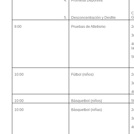
4.
Promesa Deportiva
C
G
5.
Desconcentración y Desfile
9:00
Pruebas de Atletismo
2
3
4
l
5
10:00
Fútbol (niños)
2
3
4
10:00
Básquetbol (niños)
5
10:00
Básquetbol (niñas)
2
3
4