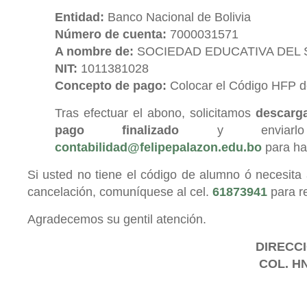
Entidad:
Banco Nacional de Bolivia
Número de cuenta:
7000031571
A nombre de:
SOCIEDAD EDUCATIVA DEL S
NIT:
1011381028
Concepto de pago:
Colocar el Código HFP d
Tras efectuar el abono, solicitamos
descarg
pago finalizado
y enviarlo
contabilidad@felipepalazon.edu.bo
para hac
Si usted no tiene el código de alumno ó necesita 
cancelación, comuníquese al cel.
61873941
para re
Agradecemos su gentil atención.
DIRECCI
COL. H