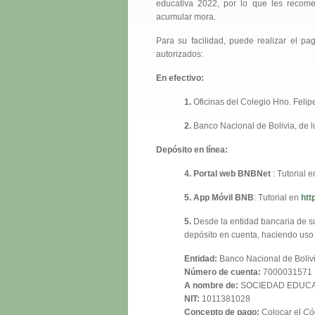
educativa 2022, por lo que les recom
acumular mora.
Para su facilidad, puede realizar el pa
autorizados:
En efectivo:
1.
Oficinas del Colegio Hno. Felip
2.
Banco Nacional de Bolivia, de l
Depósito en línea:
4.
Portal web BNBNet
: Tutorial 
5.
App Móvil BNB
: Tutorial en
htt
5.
Desde la entidad bancaria de su 
depósito en cuenta, haciendo uso
Entidad:
Banco Nacional de Boliv
Número de cuenta:
7000031571
A nombre de:
SOCIEDAD EDUCAT
NIT:
1011381028
Concepto de pago:
Colocar el
Có