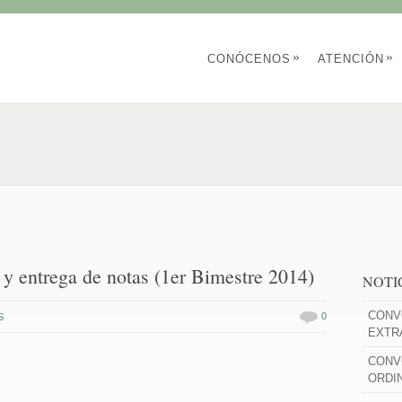
»
»
CONÓCENOS
ATENCIÓN
 y entrega de notas (1er Bimestre 2014)
NOTI
CONV
0
S
EXTR
CONV
ORDI