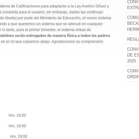
CONV
Sistema de Calificaciones para adaptarse a la Ley Avelino Siñani y
EXTR
 completa para el usuario; sin embargo, dadas las continuas
COMU
de libreta) por parte del Ministerio de Educación, el nuevo sistema
BECA
 puesto a que queremos un sistema que se adecué en cualquier
HERM
lo tanto, para el primer bimestre, el sistema virtual de
oletines serán entregados de manera física a todos los padres
REGL
en el rol que copiamos abajo. Agradecemos su comprensión.
CONV
DE E
2025
CONV
ORDI
rs. 18:00
rs. 19:00
rs. 19:00