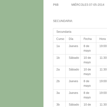
P6B MIÉRCOLES 07-05-20
SECUNDARIA:
Secundaria
Curso
Día
Fecha
Hora
1a
Jueves
8 de
19:00
mayo
1b
Sábado
10 de
11:30
mayo
2a
Sábado
10 de
11:30
mayo
2b
Jueves
8 de
19:00
mayo
3a
Jueves
8 de
19:00
mayo
3b
Sábado
10 de
11:30