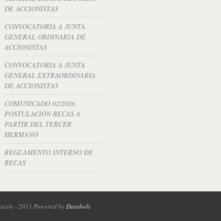
DE ACCIONISTAS
CONVOCATORIA A JUNTA
GENERAL ORDINARIA DE
ACCIONISTAS
CONVOCATORIA A JUNTA
GENERAL EXTRAORDINARIA
DE ACCIONISTAS
COMUNICADO 02/2026
POSTULACIÓN BECAS A
PARTIR DEL TERCER
HERMANO
REGLAMENTO INTERNO DE
BECAS
lazón - 2011 Powered by
Databolt