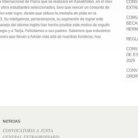
a Internacional de Física que se realizará en Kasakhstan, en el mes
CONV
os otros estudiantes seleccionados, tuvo que vencer un conjunto de
EXTR
ivo este logro, desde que obtuvo la medalla de plata en la
COMU
3. Su inteligencia, perseverancia, su aspiración de lograr este
BECA
manejo del idioma inglés han hecho posible este motivo de orgullo
HERM
legio y a Tarija. Felicitamos a sus padres. Sabemos que estuvieron
nes que llevan a Adrián más allá de nuestras fronteras, hoy.
REGL
CONV
DE E
2025
CONV
ORDI
NOTICIAS
CONVOCATORIA A JUNTA
GENERAL EXTRAORDINARIA