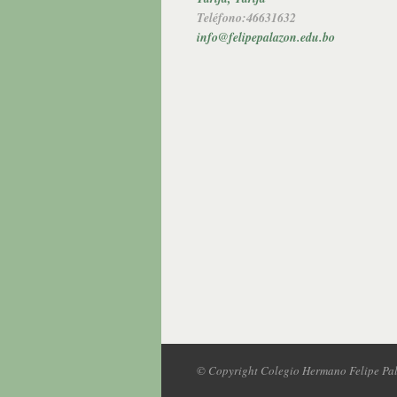
Teléfono:46631632
info@felipepalazon.edu.bo
© Copyright Colegio Hermano Felipe Pa