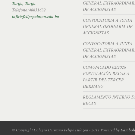
GENERAL EXTRAORDINAR
Tarija, Tarija
DE ACCIONISTAS
Teléfono:46631632
info@felipepalazon.edu.bo
CONVOCATORIA A JUNTA
GENERAL ORDINARIA DE
ACCIONISTAS
CONVOCATORIA A JUNTA
GENERAL EXTRAORDINAR
DE ACCIONISTAS
COMUNICADO 02/2026
POSTULACIÓN BECAS A
PARTIR DEL TERCER
HERMANO
REGLAMENTO INTERNO D
BECAS
© Copyright Colegio Hermano Felipe Palazón - 2011 Powered by
Databol