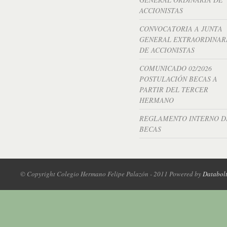
ACCIONISTAS
CONVOCATORIA A JUNTA
GENERAL EXTRAORDINAR
DE ACCIONISTAS
COMUNICADO 02/2026
POSTULACIÓN BECAS A
PARTIR DEL TERCER
HERMANO
REGLAMENTO INTERNO D
BECAS
© Copyright Colegio Hermano Felipe Palazón - 2011 Powered by
Databol