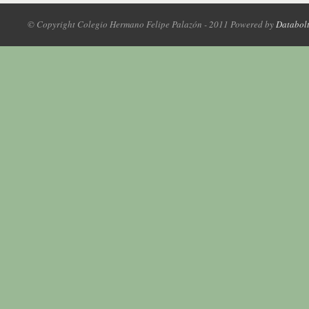
© Copyright Colegio Hermano Felipe Palazón - 2011 Powered by
Databol