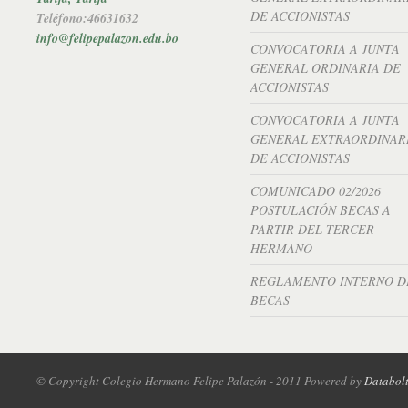
DE ACCIONISTAS
Teléfono:46631632
info@felipepalazon.edu.bo
CONVOCATORIA A JUNTA
GENERAL ORDINARIA DE
ACCIONISTAS
CONVOCATORIA A JUNTA
GENERAL EXTRAORDINAR
DE ACCIONISTAS
COMUNICADO 02/2026
POSTULACIÓN BECAS A
PARTIR DEL TERCER
HERMANO
REGLAMENTO INTERNO D
BECAS
© Copyright Colegio Hermano Felipe Palazón - 2011 Powered by
Databol