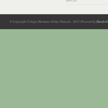
BECAS
© Copyright Colegio Hermano Felipe Palazón - 2011 Powered by
Databol