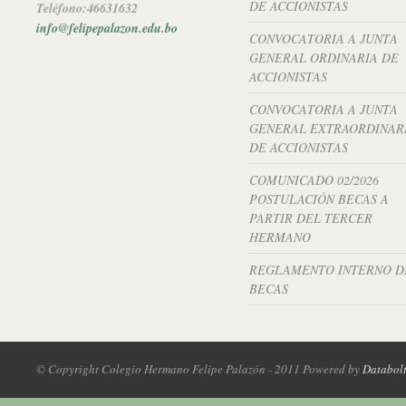
DE ACCIONISTAS
Teléfono:46631632
info@felipepalazon.edu.bo
CONVOCATORIA A JUNTA
GENERAL ORDINARIA DE
ACCIONISTAS
CONVOCATORIA A JUNTA
GENERAL EXTRAORDINAR
DE ACCIONISTAS
COMUNICADO 02/2026
POSTULACIÓN BECAS A
PARTIR DEL TERCER
HERMANO
REGLAMENTO INTERNO D
BECAS
© Copyright Colegio Hermano Felipe Palazón - 2011 Powered by
Databol