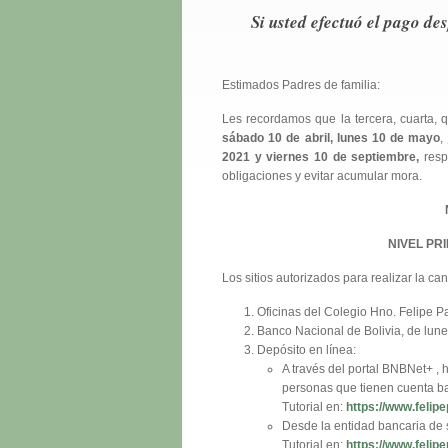
Si usted efectuó el pago de
Estimados Padres de familia:
Les recordamos que la tercera, cuarta, q
sábado 10 de abril, lunes 10 de mayo
,
2021 y viernes 10 de septiembre,
resp
obligaciones y evitar acumular mora.
NIVEL PR
Los sitios autorizados para realizar la ca
Oficinas del Colegio Hno. Felipe P
Banco Nacional de Bolivia, de lune
Depósito en línea:
A través del portal BNBNet+ 
personas que tienen cuenta ba
Tutorial en:
https://www.felip
Desde la entidad bancaria de s
Tutorial en:
https://www.felip