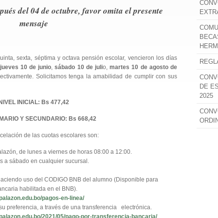
CONV
spués del 04 de octubre, favor omita el presente
EXTR
mensaje
COMU
BECA
HERM
uinta, sexta, séptima y octava pensión escolar, vencieron los días
REGL
jueves 10 de junio
,
sábado 10 de juli
o,
martes 10 de agosto de
ectivamente. Solicitamos tenga la amabilidad de cumplir con sus
CONV
DE E
2025
NIVEL INICIAL: Bs 477,42
CONV
IMARIO Y SECUNDARIO: Bs 668,42
ORDI
ncelación de las cuotas escolares son:
alazón, de lunes a viernes de horas 08:00 a 12:00.
s a sábado en cualquier sucursal.
, haciendo uso del CODIGO BNB del alumno (Disponible para
ncaria habilitada en el BNB).
epalazon.edu.bo/pagos-en-linea/
u preferencia, a través de una transferencia electrónica.
epalazon.edu.bo/2021/05/pago-por-transferencia-bancaria/