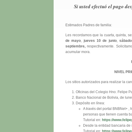
Si usted efectuó el pago de
Estimados Padres de familia:
Les recordamos que la cuarta, quinta, se
de mayo
,
jueves 10 de junio
,
sábado
septiembre,
respectivamente. Solicitam
acumular mora.
NIVEL PR
Los sitios autorizados para realizar la ca
Oficinas del Colegio Hno. Felipe P
Banco Nacional de Bolivia, de lune
Depósito en línea:
A través del portal BNBNet+ 
personas que tienen cuenta ba
Tutorial en:
https://www.felip
Desde la entidad bancaria de s
Tutorial en:
https://www.felip