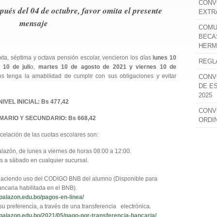
CONV
spués del 04 de octubre, favor omita el presente
EXTR
mensaje
COMU
BECA
HERM
xta, séptima y octava pensión escolar, vencieron los días
lunes 10
REGL
 10 de juli
o,
martes 10 de agosto de 2021 y viernes 10 de
os tenga la amabilidad de cumplir con sus obligaciones y evitar
CONV
DE E
2025
NIVEL INICIAL: Bs 477,42
CONV
IMARIO Y SECUNDARIO: Bs 668,42
ORDI
ncelación de las cuotas escolares son:
alazón, de lunes a viernes de horas 08:00 a 12:00.
s a sábado en cualquier sucursal.
, haciendo uso del CODIGO BNB del alumno (Disponible para
ncaria habilitada en el BNB).
epalazon.edu.bo/pagos-en-linea/
u preferencia, a través de una transferencia electrónica.
epalazon.edu.bo/2021/05/pago-por-transferencia-bancaria/