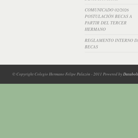
COMUNICADO 02/2026
POSTULACIÓN BECAS A
PARTIR DEL TERCER
HERMANO
REGLAMENTO INTERNO D
BECAS
© Copyright Colegio Hermano Felipe Palazón - 2011 Powered by
Databol