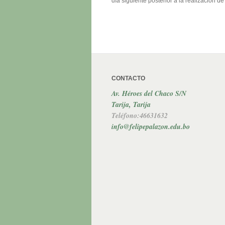
día siguiente posterior a la realización de 
CONTACTO
Av. Héroes del Chaco S/N
Tarija, Tarija
Teléfono:46631632
info@felipepalazon.edu.bo