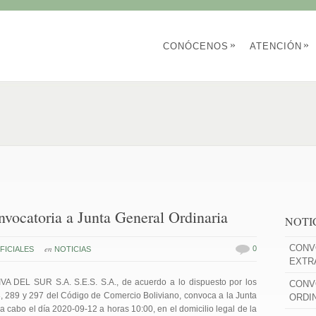
»
»
CONÓCENOS
ATENCIÓN
ocatoria a Junta General Ordinaria
NOTI
CONV
en
0
ICIALES
NOTICIAS
EXTR
A DEL SUR S.A. S.E.S. S.A., de acuerdo a lo dispuesto por los
CONV
88, 289 y 297 del Código de Comercio Boliviano, convoca a la Junta
ORDI
a cabo el día 2020-09-12 a horas 10:00, en el domicilio legal de la