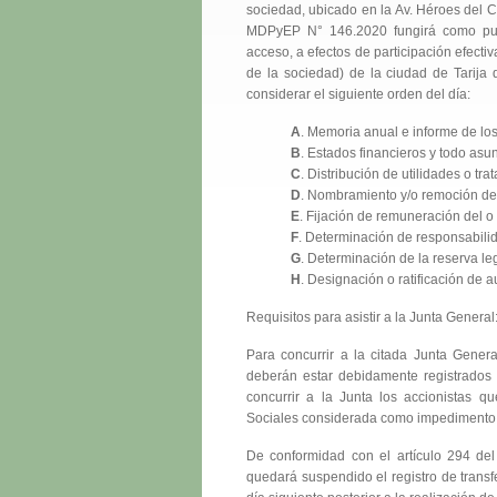
sociedad, ubicado en la Av. Héroes del 
MDPyEP N° 146.2020 fungirá como punt
acceso, a efectos de participación efecti
de la sociedad) de la ciudad de Tarija 
considerar el siguiente orden del día:
A
. Memoria anual e informe de los
B
. Estados financieros y todo asu
C
. Distribución de utilidades o tr
D
. Nombramiento y/o remoción de d
E
. Fijación de remuneración del o 
F
. Determinación de responsabilida
G
. Determinación de la reserva le
H
. Designación o ratificación de a
Requisitos para asistir a la Junta General
Para concurrir a la citada Junta Genera
deberán estar debidamente registrados
concurrir a la Junta los accionistas q
Sociales considerada como impedimento
De conformidad con el artículo 294 del
quedará suspendido el registro de transf