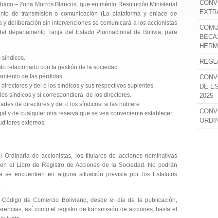
CONV
Chaco – Zona Morros Blancos, que en mérito Resolución Ministerial
EXTR
o de transmisión o comunicación (La plataforma y enlace de
va y deliberación sin intervenciones se comunicará a los accionistas
COMU
del departamento Tarija del Estado Plurinacional de Bolivia, para
BECA
HERM
 síndicos.
REGL
nto relacionado con la gestión de la sociedad.
atamiento de las pérdidas.
CONV
irectores y del o los síndicos y sus respectivos suplentes.
DE E
los síndicos y si correspondiera, de los directores.
2025
des de directores y del o los síndicos, si las hubiere.
CONV
gal y de cualquier otra reserva que se vea conveniente establecer.
ORDI
uditores externos.
:
l Ordinaria de accionistas, los titulares de acciones nominativas
 en el Libro de Registro de Acciones de la Sociedad. No podrán
ue se encuentren en alguna situación prevista por los Estatutos
.
 Código de Comercio Boliviano, desde el día de la publicación,
erencias, así como el registro de transmisión de acciones, hasta el