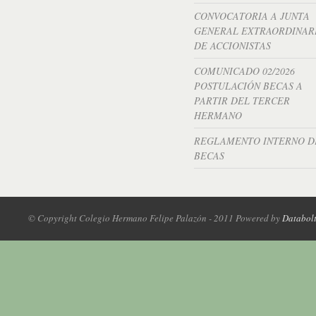
CONVOCATORIA A JUNTA
GENERAL EXTRAORDINAR
DE ACCIONISTAS
COMUNICADO 02/2026
POSTULACIÓN BECAS A
PARTIR DEL TERCER
HERMANO
REGLAMENTO INTERNO D
BECAS
© Copyright Colegio Hermano Felipe Palazón - 2011 Powered by
Databol