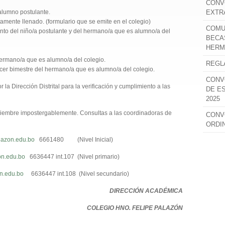
CONV
 alumno postulante.
EXTR
tamente llenado. (formulario que se emite en el colegio)
COMU
ento del niño/a postulante y del hermano/a que es alumno/a del
BECA
HERM
hermano/a que es alumno/a del colegio.
REGL
ercer bimestre del hermano/a que es alumno/a del colegio.
CONV
a Dirección Distrital para la verificación y cumplimiento a las
DE E
2025
oviembre impostergablemente. Consultas a las coordinadoras de
CONV
ORDI
lazon.edu.bo
6661480 (Nivel Inicial)
on.edu.bo
6636447 int.107 (Nivel primario)
n.edu.bo
6636447 int.108 (Nivel secundario)
DIRECCIÓN ACADÉMICA
COLEGIO HNO. FELIPE
PALAZÓN