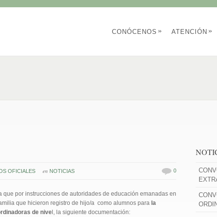
»
»
CONÓCENOS
ATENCIÓN
NOTI
CONV
en
0
S OFICIALES
NOTICIAS
EXTR
ia que por instrucciones de autoridades de educación emanadas en
CONV
familia que hicieron registro de hijo/a como alumnos para
la
ORDI
ordinadoras de nive
l, la siguiente documentación: