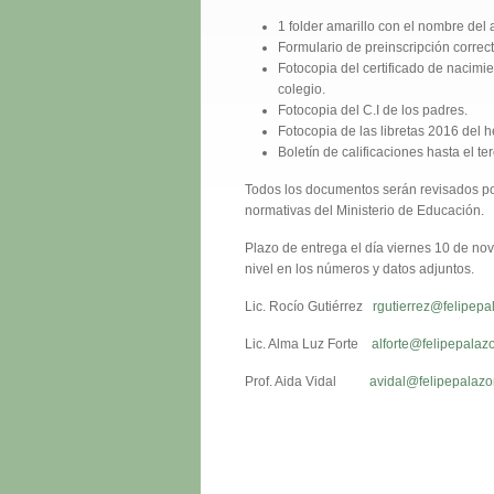
1 folder amarillo con el nombre del
Formulario de preinscripción correc
Fotocopia del certificado de nacimi
colegio.
Fotocopia del C.I de los padres.
Fotocopia de las libretas 2016 del 
Boletín de calificaciones hasta el t
Todos los documentos serán revisados por l
normativas del Ministerio de Educación.
Plazo de entrega el día viernes 10 de n
nivel en los números y datos adjuntos.
Lic. Rocío Gutiérrez
rgutierrez@felipepa
Lic. Alma Luz Forte
alforte@felipepalaz
Prof. Aida Vidal
avidal@felipepalazo