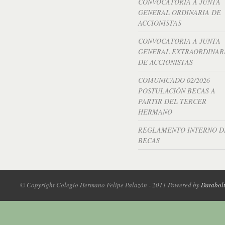
CONVOCATORIA A JUNTA
GENERAL ORDINARIA DE
ACCIONISTAS
CONVOCATORIA A JUNTA
GENERAL EXTRAORDINAR
DE ACCIONISTAS
COMUNICADO 02/2026
POSTULACIÓN BECAS A
PARTIR DEL TERCER
HERMANO
REGLAMENTO INTERNO D
BECAS
© Copyright Colegio Hermano Felipe Palazón - 2011 Powered by
Databol