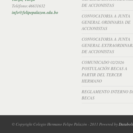
DE ACCIONISTAS
Teléfono:46631632
info@felipepalazon.edu.bo
CONVOCATORIA A JUNTA
GENERAL ORDINARIA DE
ACCIONISTAS
CONVOCATORIA A JUNTA
GENERAL EXTRAORDINAR
DE ACCIONISTAS
COMUNICADO 02/2026
POSTULACIÓN BECAS A
PARTIR DEL TERCER
HERMANO
REGLAMENTO INTERNO D
BECAS
© Copyright Colegio Hermano Felipe Palazón - 2011 Powered by
Databol